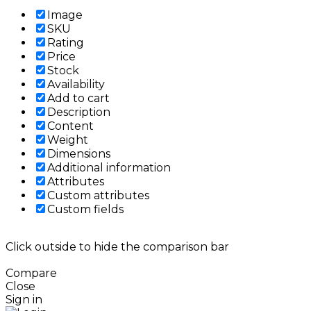
Image
SKU
Rating
Price
Stock
Availability
Add to cart
Description
Content
Weight
Dimensions
Additional information
Attributes
Custom attributes
Custom fields
Click outside to hide the comparison bar
Compare
Close
Sign in