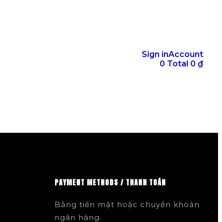
Sign in
Account
0
Total
0
₫
PAYMENT METHODS / THANH TOÁN
Bằng tiền mặt hoặc chuyển khoản
ngân hàng.