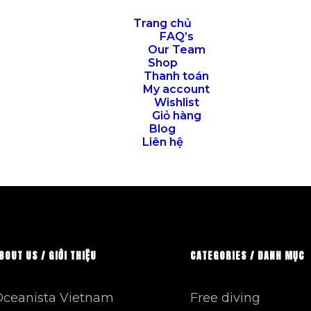
Trang chủ
FAQ’s
Our Team
Shop
Thanh toán
My account
Wishlist
Giỏ hàng
Blog
Liên hệ
BOUT US / GIỚI THIỆU
CATEGORIES / DANH MỤC
Oceanista Vietnam
Free diving