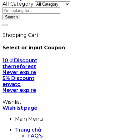
All Category
Search
Shopping Cart
Select or input Coupon
10
₫
Discount
themeforest
Never expire
5% Discount
envato
Never expire
Wishlist
Wishlist page
Main Menu
Trang chủ
FAQ’s