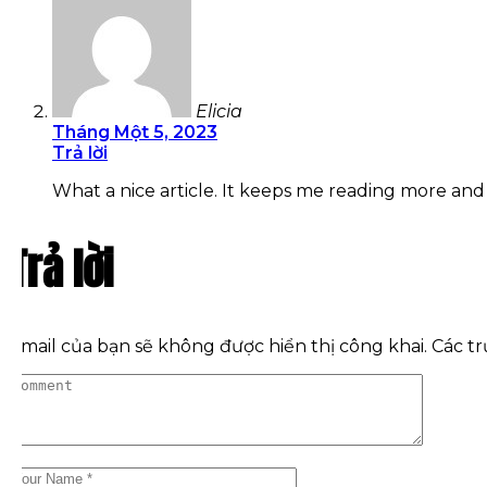
Elicia
Tháng Một 5, 2023
Trả lời
What a nice article. It keeps me reading more and
Trả lời
Email của bạn sẽ không được hiển thị công khai.
Các t