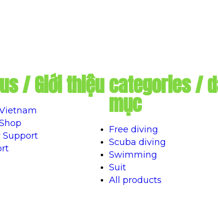
us / Giới thiệu
categories / 
mục
 Vietnam
 Shop
Free diving
 Support
Scuba diving
rt
Swimming
Suit
All products