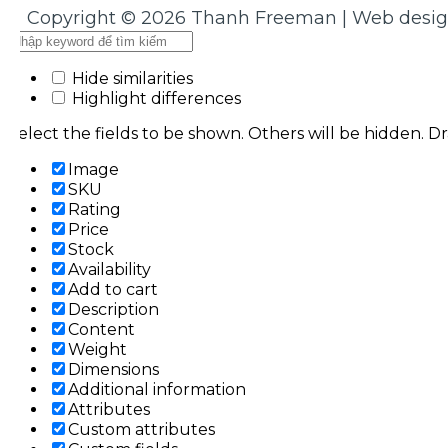
Copyright © 2026 Thanh Freeman | Web desi
Hide similarities
Highlight differences
Select the fields to be shown. Others will be hidden. D
Image
SKU
Rating
Price
Stock
Availability
Add to cart
Description
Content
Weight
Dimensions
Additional information
Attributes
Custom attributes