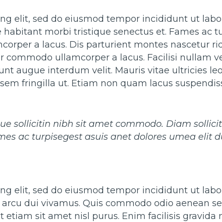
ing elit, sed do eiusmod tempor incididunt ut lab
e habitant morbi tristique senectus et. Fames ac t
per a lacus. Dis parturient montes nascetur ridic
por commodo ullamcorper a lacus. Facilisi nullam 
idunt augue interdum velit. Mauris vitae ultricies
 sem fringilla ut. Etiam non quam lacus suspendis
ique sollicitin nibh sit amet commodo. Diam sollici
es ac turpisegest asuis anet dolores umea elit 
ng elit, sed do eiusmod tempor incididunt ut labor
re arcu dui vivamus. Quis commodo odio aenean sed
t etiam sit amet nisl purus. Enim facilisis gravid