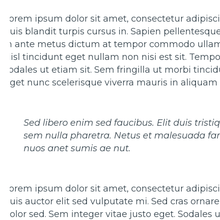
Lorem ipsum dolor sit amet, consectetur adipisc
quis blandit turpis cursus in. Sapien pellentesqu
In ante metus dictum at tempor commodo ullamcor
Nisl tincidunt eget nullam non nisi est sit. Tem
sodales ut etiam sit. Sem fringilla ut morbi tinc
Eget nunc scelerisque viverra mauris in aliquam
Sed libero enim sed faucibus. Elit duis trist
sem nulla pharetra. Netus et malesuada fam
nuos anet sumis ae nut.
Lorem ipsum dolor sit amet, consectetur adipisci
quis auctor elit sed vulputate mi. Sed cras orna
dolor sed. Sem integer vitae justo eget. Sodales u