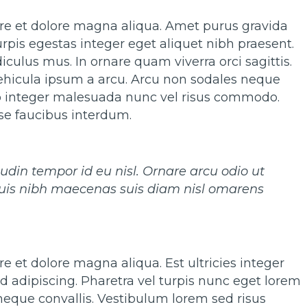
ore et dolore magna aliqua. Amet purus gravida
urpis egestas integer eget aliquet nibh praesent.
ulus mus. In ornare quam viverra orci sagittis.
vehicula ipsum a arcu. Arcu non sodales neque
 leo integer malesuada nunc vel risus commodo.
se faucibus interdum.
tudin tempor id eu nisl. Ornare arcu odio ut
duis nibh maecenas suis diam nisl omarens
e et dolore magna aliqua. Est ultricies integer
 adipiscing. Pharetra vel turpis nunc eget lorem
a neque convallis. Vestibulum lorem sed risus