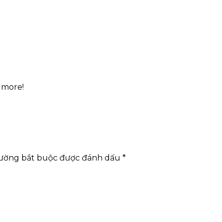
 more!
rường bắt buộc được đánh dấu
*