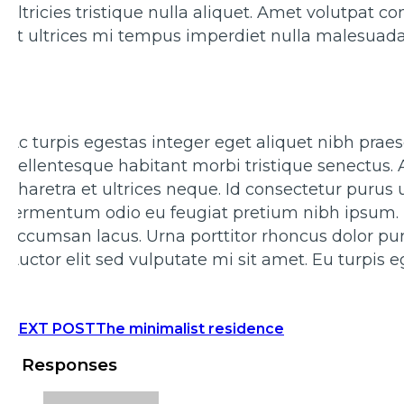
ultricies tristique nulla aliquet. Amet volutpat 
at ultrices mi tempus imperdiet nulla malesuada 
Ac turpis egestas integer eget aliquet nibh praes
pellentesque habitant morbi tristique senectus.
pharetra et ultrices neque. Id consectetur purus ut
fermentum odio eu feugiat pretium nibh ipsum.
accumsan lacus. Urna porttitor rhoncus dolor pu
Auctor elit sed vulputate mi sit amet. Eu turpis
NEXT POST
The minimalist residence
3 Responses